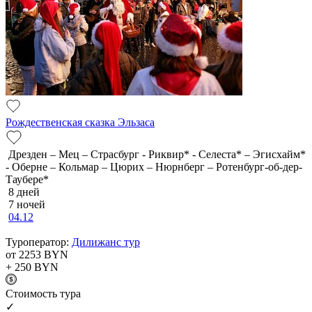
Рождественская сказка Эльзаса
Дрезден – Мец – Страсбург - Риквир* - Селеста* – Эгисхайм*
- Оберне – Кольмар – Цюрих – Нюрнберг – Ротенбург-об-дер-
Таубере*
8 дней
7 ночей
04.12
Туроператор:
Дилижанс тур
от 2253
BYN
+ 250
BYN
Cтоимость тура
✓