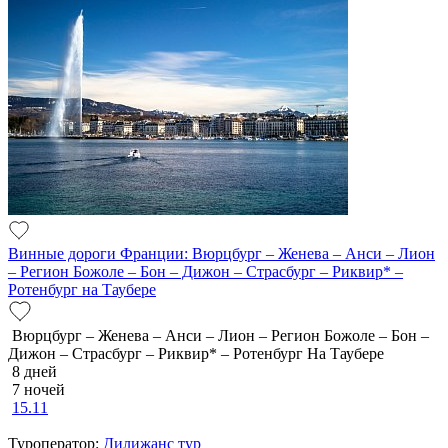
Винные дороги Франции: Вюрцбург – Женева – Анси – Лион
– Регион Божоле – Бон – Дижон – Страсбург – Риквир* –
Ротенбург на Таубере
Вюрцбург – Женева – Анси – Лион – Регион Божоле – Бон –
Дижон – Страсбург – Риквир* – Ротенбург На Таубере
8 дней
7 ночей
15.11
Туроператор:
Дилижанс тур