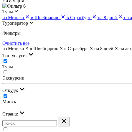
На 8 марта
6
Туры
из Минска
в Швейцарию
в Страсбург
на 8 дней
на 
Туроператор
Фильтры
Очистить всё
из Минска
в Швейцарию
в Страсбург
на 8 дней
на ав
Тип услуги:
Туры
Экскурсии
Откуда:
Минск
Страна: