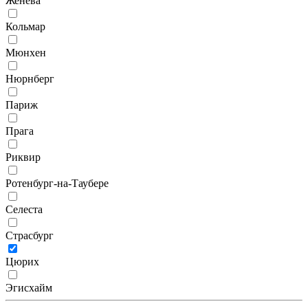
Женева
Кольмар
Мюнхен
Нюрнберг
Париж
Прага
Риквир
Ротенбург-на-Таубере
Селеста
Страсбург
Цюрих
Эгисхайм