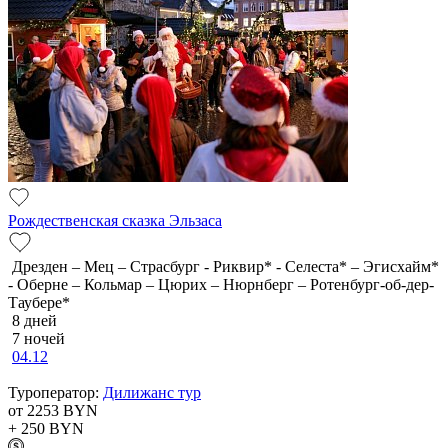
Рождественская сказка Эльзаса
Дрезден – Мец – Страсбург - Риквир* - Селеста* – Эгисхайм*
- Оберне – Кольмар – Цюрих – Нюрнберг – Ротенбург-об-дер-
Таубере*
8 дней
7 ночей
04.12
Туроператор:
Дилижанс тур
от 2253
BYN
+ 250
BYN