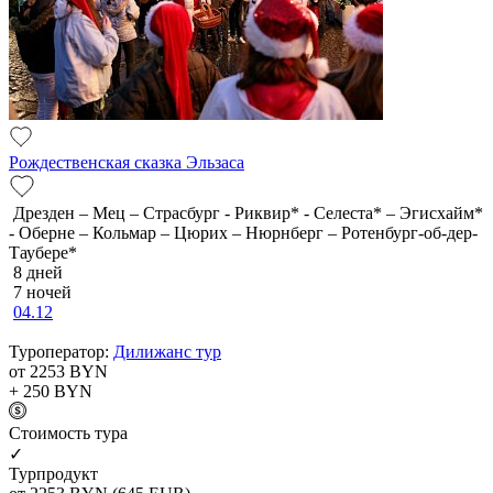
Рождественская сказка Эльзаса
Дрезден – Мец – Страсбург - Риквир* - Селеста* – Эгисхайм*
- Оберне – Кольмар – Цюрих – Нюрнберг – Ротенбург-об-дер-
Таубере*
8 дней
7 ночей
04.12
Туроператор:
Дилижанс тур
от 2253
BYN
+ 250
BYN
Cтоимость тура
✓
Турпродукт