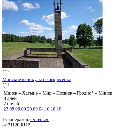
Минские каникулы с воскресенья
Минск – Хатынь – Мир – Несвиж – Гродно* – Минск
8 дней
7 ночей
23.08
06.09
20.09
04.10
18.10
Туроператор:
Остервег
от 31120
RUB