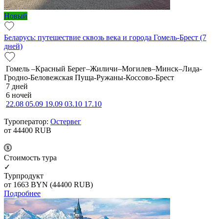
Новый
Беларусь: путешествие сквозь века и города Гомель-Брест (7
дней)
Гомель –Красный Берег–Жиличи–Могилев–Минск–Лида-
Гродно-Беловежская Пуща-Ружаны-Коссово-Брест
7 дней
6 ночей
22.08
05.09
19.09
03.10
17.10
Туроператор:
Остервег
от 44400
RUB
Cтоимость тура
✓
Турпродукт
от 1663
BYN
(44400 RUB)
Подробнее