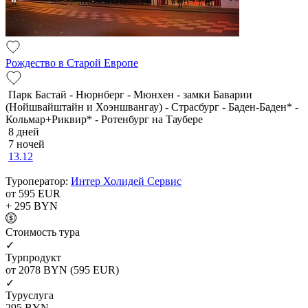
Рождество в Старой Европе
Парк Бастай - Нюрнберг - Мюнхен - замки Баварии
(Нойшвайштайн и Хоэншвангау) - Страсбург - Баден-Баден* -
Кольмар+Риквир* - Ротенбург на Таубере
8 дней
7 ночей
13.12
Туроператор:
Интер Холидей Сервис
от 595
EUR
+ 295
BYN
Cтоимость тура
✓
Турпродукт
от 2078
BYN
(595 EUR)
✓
Туруслуга
295
BYN