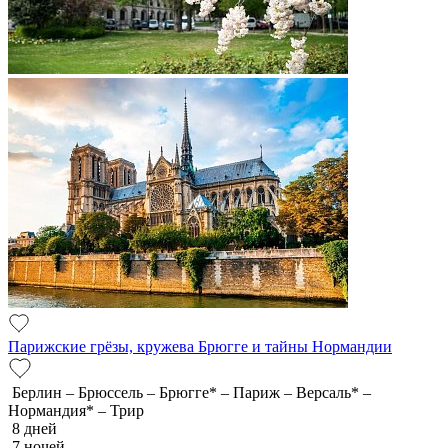
Парижские грёзы, кружева Брюгге и тайны Нормандии
Берлин – Брюссель – Брюгге* – Париж – Версаль* –
Нормандия* – Трир
8 дней
7 ночей