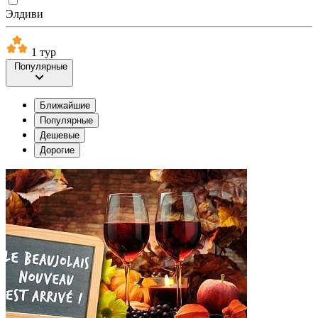
Элдиви
1 тур
Популярные
Ближайшие
Популярные
Дешевые
Дорогие