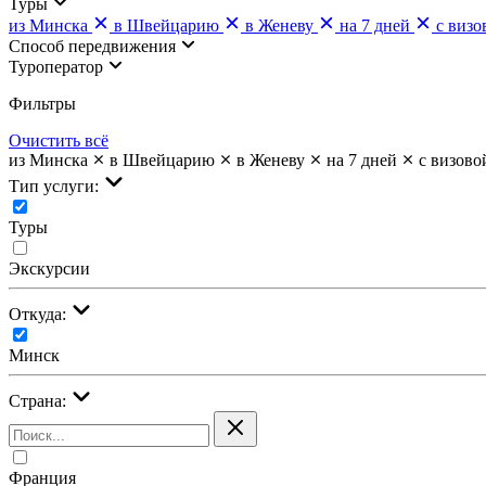
Туры
из Минска
в Швейцарию
в Женеву
на 7 дней
с виз
Cпособ передвижения
Туроператор
Фильтры
Очистить всё
из Минска
в Швейцарию
в Женеву
на 7 дней
с визово
Тип услуги:
Туры
Экскурсии
Откуда:
Минск
Страна:
Франция