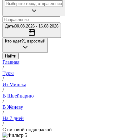
Даты
09.08.2026 - 16.08.2026
Кто едет?
1 взрослый
Найти
Главная
/
Туры
/
Из Минска
/
В Швейцарию
/
В Женеву
/
На 7 дней
/
С визовой поддержкой
5