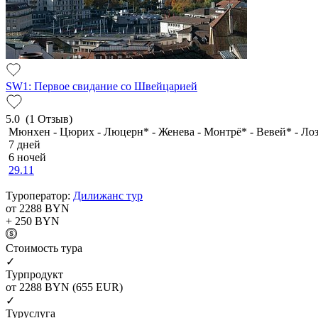
SW1: Первое свидание со Швейцарией
5.0
(1 Отзыв)
Мюнхен - Цюрих - Люцерн* - Женева - Монтрё* - Вевей* - Лоз
7 дней
6 ночей
29.11
Туроператор:
Дилижанс тур
от 2288
BYN
+ 250
BYN
Cтоимость тура
✓
Турпродукт
от 2288
BYN
(655 EUR)
✓
Туруслуга