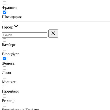
Франция
Швейцария
Город:
Бамберг
Вюрцбург
Женева
Лион
Мюнхен
Нюрнберг
Риквир
Ротенбург-на-Таубере