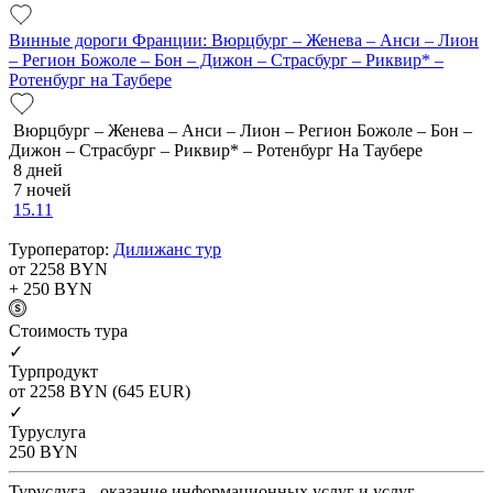
Винные дороги Франции: Вюрцбург – Женева – Анси – Лион
– Регион Божоле – Бон – Дижон – Страсбург – Риквир* –
Ротенбург на Таубере
Вюрцбург – Женева – Анси – Лион – Регион Божоле – Бон –
Дижон – Страсбург – Риквир* – Ротенбург На Таубере
8 дней
7 ночей
15.11
Туроператор:
Дилижанс тур
от 2258
BYN
+ 250
BYN
Cтоимость тура
✓
Турпродукт
от 2258
BYN
(645 EUR)
✓
Туруслуга
250
BYN
Туруслуга - оказание информационных услуг и услуг