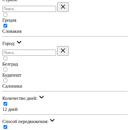
Греция
Словакия
Город:
Белград
Будапешт
Салоники
Количество дней:
12 дней
Cпособ передвижения: