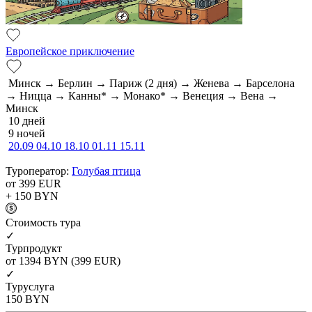
Европейское приключение
Минск → Берлин → Париж (2 дня) → Женева → Барселона
→ Ницца → Канны* → Монако* → Венеция → Вена →
Минск
10 дней
9 ночей
20.09
04.10
18.10
01.11
15.11
Туроператор:
Голубая птица
от 399
EUR
+ 150
BYN
Cтоимость тура
✓
Турпродукт
от 1394
BYN
(399 EUR)
✓
Туруслуга
150
BYN