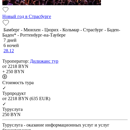
Новый год в Страсбурге
Бамберг - Мюнхен - Цюрих - Кольмар - Страсбург - Баден-
Баден* - Роттенбург-на-Таубере
7 дней
6 ночей
28.12
Туроператор:
Дилижанс тур
от 2218
BYN
+ 250
BYN
Cтоимость тура
✓
Турпродукт
от 2218
BYN
(635 EUR)
✓
Туруслуга
250
BYN
Туруслуга - оказание информационных услуг и услуг