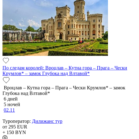
По следам королей: Вроцлав – Кутна гора – Прага – Чески
Крумлов* – замок Глубока над Влтавой*
Вроцлав – Кутна гора – Прага – Чески Крумлов* – замок
Глубока над Влтавой*
6 дней
5 ночей
02.11
Туроператор:
Дилижанс тур
от 295
EUR
+ 150
BYN