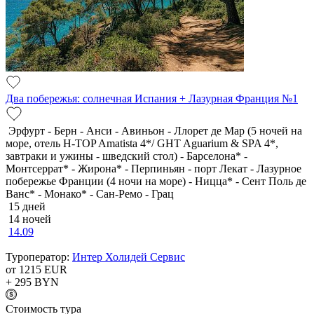
Два побережья: солнечная Испания + Лазурная Франция №1
Эрфурт - Берн - Анси - Авиньон - Ллорет де Мар (5 ночей на
море, отель H-TOP Amatista 4*/ GHT Aguarium & SPA 4*,
завтраки и ужины - шведский стол) - Барселона* -
Монтсеррат* - Жирона* - Перпиньян - порт Лекат - Лазурное
побережье Франции (4 ночи на море) - Ницца* - Сент Поль де
Ванс* - Монако* - Сан-Ремо - Грац
15 дней
14 ночей
14.09
Туроператор:
Интер Холидей Сервис
от 1215
EUR
+ 295
BYN
Cтоимость тура