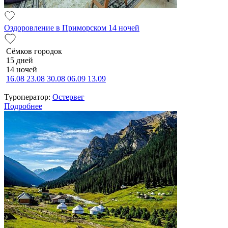
Оздоровление в Приморском 14 ночей
Сёмков городок
15 дней
14 ночей
16.08
23.08
30.08
06.09
13.09
Туроператор:
Остервег
Подробнее