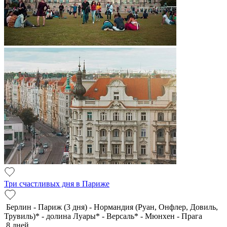
Три счастливых дня в Париже
Берлин - Париж (3 дня) - Нормандия (Руан, Онфлер, Довиль,
Трувиль)* - долина Луары* - Версаль* - Мюнхен - Прага
8 дней