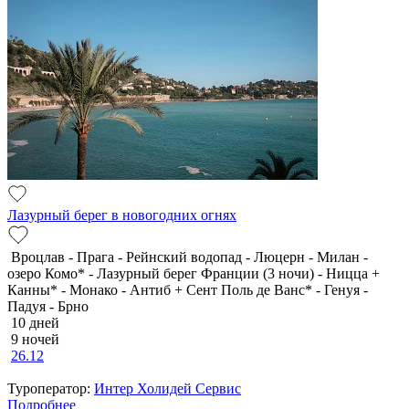
Лазурный берег в новогодних огнях
Вроцлав - Прага - Рейнский водопад - Люцерн - Милан -
озеро Комо* - Лазурный берег Франции (3 ночи) - Ницца +
Канны* - Монако - Антиб + Сент Поль де Ванс* - Генуя -
Падуя - Брно
10 дней
9 ночей
26.12
Туроператор:
Интер Холидей Сервис
Подробнее