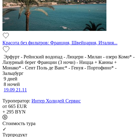
Красота без фильтров: Франция, Швейцария, Италия...
Эрфурт - Рейнский водопад - Люцерн - Милан - озеро Комо* -
Лазурный берег Франции (3 ночи) - Ницца + Канны +
Монако* - Сент Поль де Ванс* - Генуя - Портофино* -
Зальцбург
9 дней
8 ночей
19.09
21.11
Туроператор:
Интер Холидей Сервис
от 665
EUR
+ 295
BYN
Cтоимость тура
✓
Турпродукт