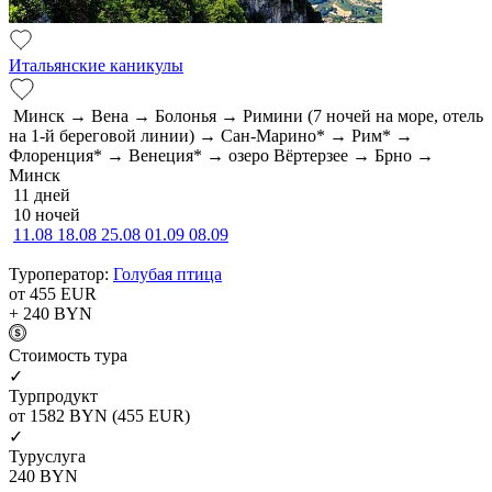
Итальянские каникулы
Минск → Вена → Болонья → Римини (7 ночей на море, отель
на 1-й береговой линии) → Сан-Марино* → Рим* →
Флоренция* → Венеция* → озеро Вёртерзее → Брно →
Минск
11 дней
10 ночей
11.08
18.08
25.08
01.09
08.09
Туроператор:
Голубая птица
от 455
EUR
+ 240
BYN
Cтоимость тура
✓
Турпродукт
от 1582
BYN
(455 EUR)
✓
Туруслуга
240
BYN