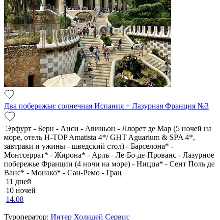
Два побережья: солнечная Испания + Лазурная Франция №3
Эрфурт - Берн - Анси - Авиньон - Ллорет де Мар (5 ночей на
море, отель H-TOP Amatista 4*/ GHT Aguarium & SPA 4*,
завтраки и ужины - шведский стол) - Барселона* -
Монтсеррат* - Жирона* - Арль - Ле-Бо-де-Прованс - Лазурное
побережье Франции (4 ночи на море) - Ницца* - Сент Поль де
Ванс* - Монако* - Сан-Ремо - Грац
11 дней
10 ночей
14.08
Туроператор:
Интер Холидей Сервис