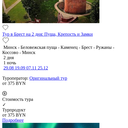
Тур в Брест на 2 дня: Пуща, Крепость и Замки
Минск - Беловежская пуща - Каменец - Брест - Ружаны -
Коссово - Минск
2 дня
1 ночь
29.08
19.09
07.11
25.12
Туроператор:
Оригинальный тур
от 375
BYN
Cтоимость тура
✓
Турпродукт
от 375
BYN
Подробнее