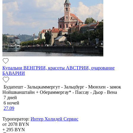
Купальни ВЕНГРИИ, красоты АВСТРИИ, очарование
БАВАРИИ
Будапешт - Зальцкаммергут - Зальцбург - Мюнхен - замок
Нойшванштайн + Обераммергау* - Пассау - Дьор - Вена
7 дней
6 ночей
27.09
Туроператор:
Интер Холидей Сервис
от 2078
BYN
+ 295
BYN