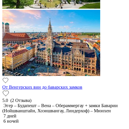
От Венгерских вин до баварских замков
5.0
(2 Отзыва)
Эгер – Будапешт – Вена – Обераммергау + замки Баварии
(Нойшванштайн, Хоэншвангау, Линдерхоф) – Мюнхен
7 дней
6 ночей