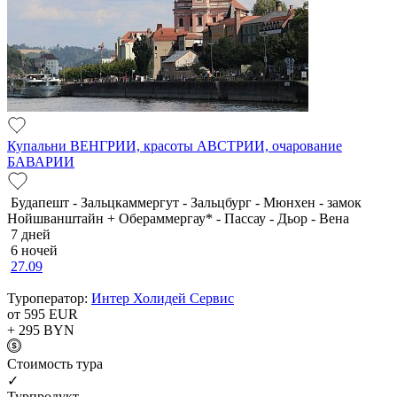
Купальни ВЕНГРИИ, красоты АВСТРИИ, очарование
БАВАРИИ
Будапешт - Зальцкаммергут - Зальцбург - Мюнхен - замок
Нойшванштайн + Обераммергау* - Пассау - Дьор - Вена
7 дней
6 ночей
27.09
Туроператор:
Интер Холидей Сервис
от 595
EUR
+ 295
BYN
Cтоимость тура
✓
Турпродукт