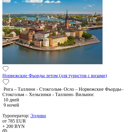
Норвежские Фьорды летом (для туристов с визами)
Рига – Таллинн - Стокгольм- Осло – Норвежские Фьорды–
Стокгольм – Хельсинки - Таллинн- Вильнюс
10 дней
9 ночей
Туроператор:
Элдиви
от 785
EUR
+ 200
BYN