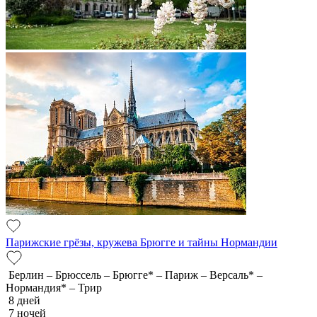
Парижские грёзы, кружева Брюгге и тайны Нормандии
Берлин – Брюссель – Брюгге* – Париж – Версаль* –
Нормандия* – Трир
8 дней
7 ночей