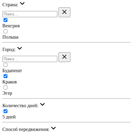
Страна:
Венгрия
Польша
Город:
Будапешт
Краков
Эгер
Количество дней:
5 дней
Cпособ передвижения: