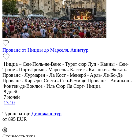
Прованс от Ниццы до Марселя. Авиатур
Ницца – Сен-Поль-де-Ванс - Турет сюр Луп - Канны - Сен-
Тропе - Порт-Гримо - Марсель - Кассис - Каланки - Экс-ан-
Прованс - Лурмарен - Ла Кост - Менерб - Арль- Ле-Бо-Де
Прованс - Карьеры Света - Сен-Реми де Прованс – Авиньон -
Фонтен-де-Воклюз - Иль Сюр Ля Сорг- Ницца
8 дней
7 ночей
13.10
Туроператор:
Дилижанс тур
от 895
EUR
Cтоимость тура