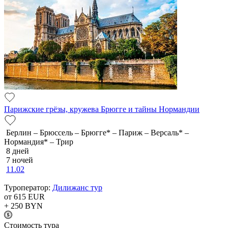
Парижские грёзы, кружева Брюгге и тайны Нормандии
Берлин – Брюссель – Брюгге* – Париж – Версаль* –
Нормандия* – Трир
8 дней
7 ночей
11.02
Туроператор:
Дилижанс тур
от 615
EUR
+ 250
BYN
Cтоимость тура