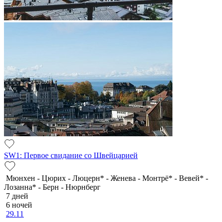
SW1: Первое свидание со Швейцарией
Мюнхен - Цюрих - Люцерн* - Женева - Монтрё* - Вевей* -
Лозанна* - Берн - Нюрнберг
7 дней
6 ночей
29.11