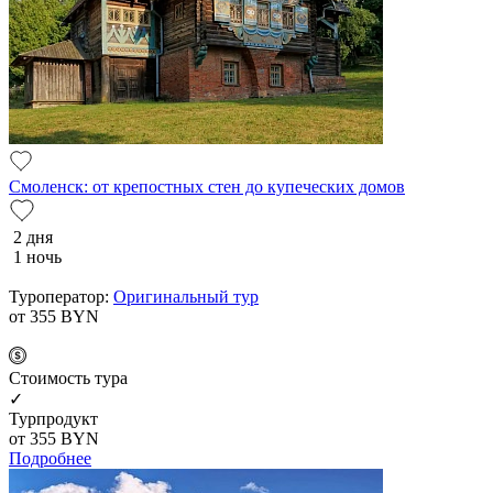
Смоленск: от крепостных стен до купеческих домов
2 дня
1 ночь
Туроператор:
Оригинальный тур
от 355
BYN
Cтоимость тура
✓
Турпродукт
от 355
BYN
Подробнее