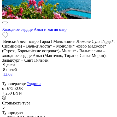
Холодное сердце Альп и магия озер
Венский лес - озеро Гарда ( Мальчезине, Лимоне Суль Гарда*,
Сирмионе) – Валь-д’Аоста* – Монблан* -озеро Маджоре*
(Стреза, Боромейские острова*)- Милан* - Вальтеллина –
холодное сердце Альп (Мантелло, Тирано, Санкт Мориц)-
Зальцбург – Сант Гильген
9 дней
8 ночей
13.08
Туроператор:
Элдиви
от 675
EUR
+ 250
BYN
Cтоимость тура
✓
Турпродукт