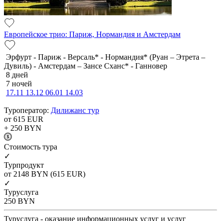
Европейское трио: Париж, Нормандия и Амстердам
Эрфурт - Париж - Версаль* - Нормандия* (Руан – Этрета –
Дувиль) - Амстердам – Зансе Сханс* - Ганновер
8 дней
7 ночей
17.11
13.12
06.01
14.03
Туроператор:
Дилижанс тур
от 615
EUR
+ 250
BYN
Cтоимость тура
✓
Турпродукт
от 2148
BYN
(615 EUR)
✓
Туруслуга
250
BYN
Туруслуга - оказание информационных услуг и услуг