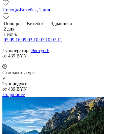
Полоцк-Витебск, 2 дня
По­лоцк — Ви­тебск — Здравнёво
2 дня
1 ночь
05.09
16.09
03.10
07.10
07.11
Туроператор:
Экотур-6
от 439
BYN
Cтоимость тура
✓
Турпродукт
от 439
BYN
Подробнее