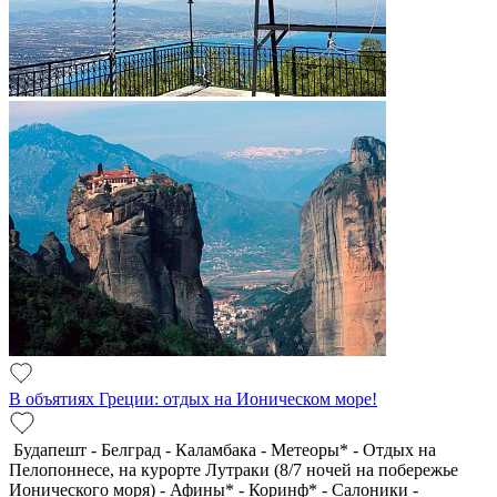
В объятиях Греции: отдых на Ионическом море!
Будапешт - Белград - Каламбака - Метеоры* - Отдых на
Пелопоннесе, на курорте Лутраки (8/7 ночей на побережье
Ионического моря) - Афины* - Коринф* - Салоники -