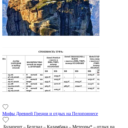
Мифы Древней Греции и отдых на Пелопоннесе
Будапешт – Белград – Каламбака – Метеоры* – отдых на