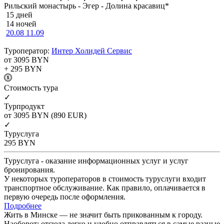
Рильский монастырь - Эгер - Долина красавиц*
15 дней
14 ночей
20.08
11.09
Туроператор:
Интер Холидей Сервис
от 3095
BYN
+ 295
BYN
Cтоимость тура
✓
Турпродукт
от 3095
BYN
(890 EUR)
✓
Туруслуга
295
BYN
Туруслуга - оказание информационных услуг и услуг
бронирования.
У некоторых туроператоров в стоимость туруслуги входит
транспортное обслуживание. Как правило, оплачивается в
первую очередь после оформления.
Подробнее
Жить в Минске — не значит быть прикованным к городу.
Наоборот: отсюда легко и удобно отправляться в самые разные