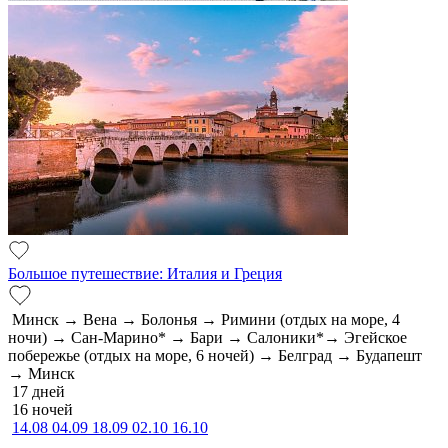
Большое путешествие: Италия и Греция
Минск → Вена → Болонья → Римини (отдых на море, 4
ночи) → Сан-Марино* → Бари → Салоники*→ Эгейское
побережье (отдых на море, 6 ночей) → Белград → Будапешт
→ Минск
17 дней
16 ночей
14.08
04.09
18.09
02.10
16.10