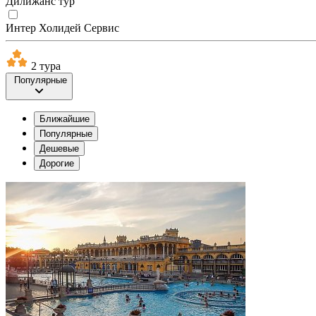
Дилижанс тур
Интер Холидей Сервис
2 тура
Популярные
Ближайшие
Популярные
Дешевые
Дорогие