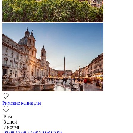
Римские каникулы
Рим
8 дней
7 ночей
08.08
15.08
22.08
29.08
05.09