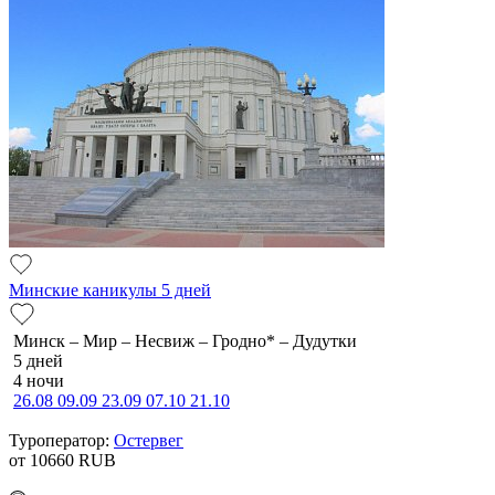
Минские каникулы 5 дней
Минск – Мир – Несвиж – Гродно* – Дудутки
5 дней
4 ночи
26.08
09.09
23.09
07.10
21.10
Туроператор:
Остервег
от 10660
RUB