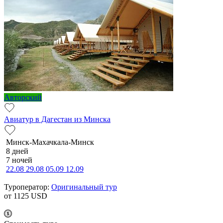
Авторский
Авиатур в Дагестан из Минска
Минск-Махачкала-Минск
8 дней
7 ночей
22.08
29.08
05.09
12.09
Туроператор:
Оригинальный тур
от 1125
USD