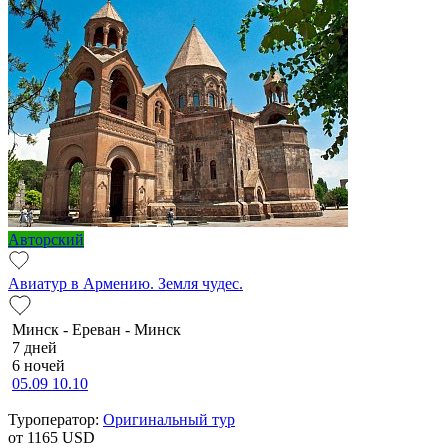
Авторский
Авиатур в Армению. Земля чудес.
Минск - Ереван - Минск
7 дней
6 ночей
05.09
10.10
Туроператор:
Оригинальный тур
от 1165
USD