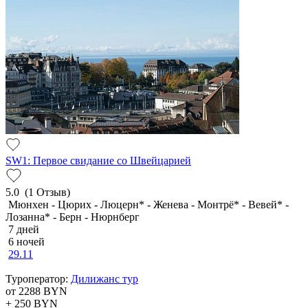
SW1: Первое свидание со Швейцарией
5.0
(1 Отзыв)
Мюнхен - Цюрих - Люцерн* - Женева - Монтрё* - Вевей* -
Лозанна* - Берн - Нюрнберг
7 дней
6 ночей
29.11
Туроператор:
Дилижанс тур
от 2288
BYN
+ 250
BYN