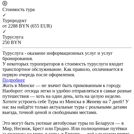
Cтоимость тура
✓
Турпродукт
от 2288
BYN
(655 EUR)
✓
Туруслуга
250
BYN
Туруслуга - оказание информационных услуг и услуг
бронирования.
У некоторых туроператоров в стоимость туруслуги входит
транспортное обслуживание. Как правило, оплачивается в
первую очередь после оформления.
Подробнее
Жить в Минске — не значит быть прикованным к городу.
Наоборот: отсюда легко и удобно отправляться в самые разные
путешествия — хоть на один день, хоть на целую неделю.
Хотите устроить себе Туры из Минска в Женеву на 7 дней? У
нас вы найдёте только актуальные туры с реальными датами
выезда, точной ценой и свободными местами.
Это могут быть уютные автобусные туры по Беларуси — в
Мир, Несвиж, Брест или Гродно. Или полноценные путёвки
за границу: на море, в горы, в Европу — всё с выездом прямо