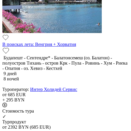
В поисках лета: Венгрия + Хорватия
Будапешт - Сентендре* - Балатонсемеш (оз. Балатон) -
полуостров Тихань - остров Крк - Пула - Ровинь - Хум - Риека
- Опатия - оз. Хевиз - Кестхей
9 дней
8 ночей
Туроператор:
Интер Холидей Сервис
от 685
EUR
+ 295
BYN
Cтоимость тура
✓
Турпродукт
от 2392
BYN
(685 EUR)