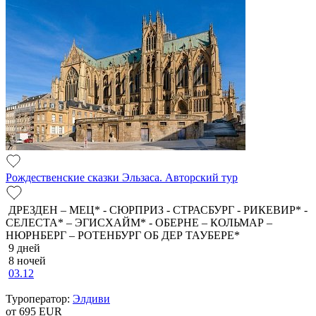
Рождественские сказки Эльзаса. Авторский тур
ДРЕЗДЕН – МЕЦ* - СЮРПРИЗ - СТРАСБУРГ - РИКЕВИР* -
СЕЛЕСТА* – ЭГИСХАЙМ* - ОБЕРНЕ – КОЛЬМАР –
НЮРНБЕРГ – РОТЕНБУРГ ОБ ДЕР ТАУБЕРЕ*
9 дней
8 ночей
03.12
Туроператор:
Элдиви
от 695
EUR