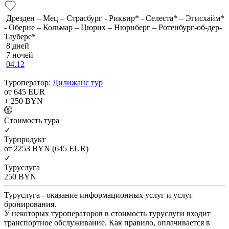
Дрезден – Мец – Страсбург - Риквир* - Селеста* – Эгисхайм*
- Оберне – Кольмар – Цюрих – Нюрнберг – Ротенбург-об-дер-
Таубере*
8 дней
7 ночей
04.12
Туроператор:
Дилижанс тур
от 645
EUR
+ 250
BYN
Cтоимость тура
✓
Турпродукт
от 2253
BYN
(645 EUR)
✓
Туруслуга
250
BYN
Туруслуга - оказание информационных услуг и услуг
бронирования.
У некоторых туроператоров в стоимость туруслуги входит
транспортное обслуживание. Как правило, оплачивается в