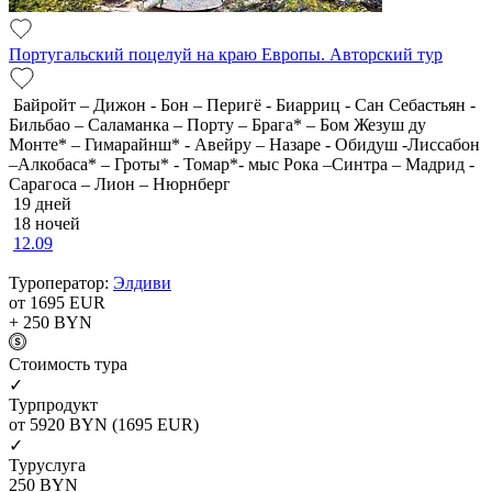
Португальский поцелуй на краю Европы. Авторский тур
Байройт – Дижон - Бон – Перигё - Биарриц - Сан Себастьян -
Бильбао – Саламанка – Порту – Брага* – Бом Жезуш ду
Монте* – Гимарайнш* - Авейру – Назаре - Обидуш -Лиссабон
–Алкобаса* – Гроты* - Томар*- мыс Рока –Синтра – Мадрид -
Сарагоса – Лион – Нюрнберг
19 дней
18 ночей
12.09
Туроператор:
Элдиви
от 1695
EUR
+ 250
BYN
Cтоимость тура
✓
Турпродукт
от 5920
BYN
(1695 EUR)
✓
Туруслуга
250
BYN