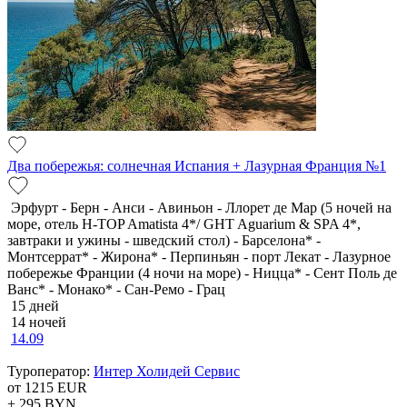
Два побережья: солнечная Испания + Лазурная Франция №1
Эрфурт - Берн - Анси - Авиньон - Ллорет де Мар (5 ночей на
море, отель H-TOP Amatista 4*/ GHT Aguarium & SPA 4*,
завтраки и ужины - шведский стол) - Барселона* -
Монтсеррат* - Жирона* - Перпиньян - порт Лекат - Лазурное
побережье Франции (4 ночи на море) - Ницца* - Сент Поль де
Ванс* - Монако* - Сан-Ремо - Грац
15 дней
14 ночей
14.09
Туроператор:
Интер Холидей Сервис
от 1215
EUR
+ 295
BYN