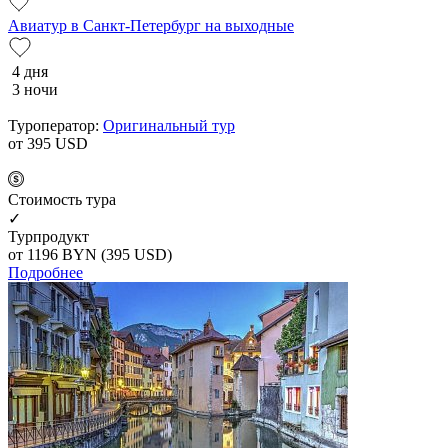
Авиатур в Санкт-Петербург на выходные
4 дня
3 ночи
Туроператор:
Оригинальный тур
от 395
USD
Cтоимость тура
✓
Турпродукт
от 1196
BYN
(395 USD)
Подробнее