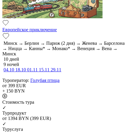
Европейское приключение
Минск → Берлин → Париж (2 дня) → Женева → Барселона
→ Ницца → Канны* → Монако* → Венеция → Вена →
Минск
10 дней
9 ночей
04.10
18.10
01.11
15.11
29.11
Туроператор:
Голубая птица
от 399
EUR
+ 150
BYN
Cтоимость тура
✓
Турпродукт
от 1394
BYN
(399 EUR)
✓
Туруслуга