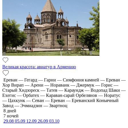
Великая красота: авиатур в Армению
Ереван — Гегард — Гарни — Симфония камней — Ереван —
Хор Вирап — Арени — Нораванк — Джермук — Горис —
Старый Хндзореск — Татев — Караундж — Водопад Шаки —
Ехегис — Орбатех — Караван-сарай Орбелянов — Норатус
— Цахкунк — Севан — Ереван — Ереванский Коньячный
Завод — Эчмиадзин — Звартноц
8 дней
7 ночей
29.08
05.09
12.09
26.09
03.10