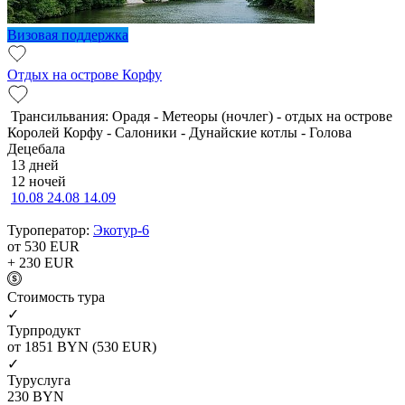
Визовая поддержка
Отдых на острове Корфу
Трансильвания: Орадя - Метеоры (ночлег) - отдых на острове
Королей Корфу - Салоники - Дунайские котлы - Голова
Децебала
13 дней
12 ночей
10.08
24.08
14.09
Туроператор:
Экотур-6
от 530
EUR
+ 230
EUR
Cтоимость тура
✓
Турпродукт
от 1851
BYN
(530 EUR)
✓
Туруслуга
230
BYN