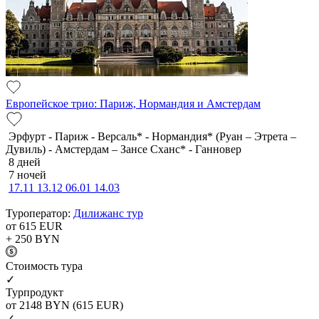
Европейское трио: Париж, Нормандия и Амстердам
Эрфурт - Париж - Версаль* - Нормандия* (Руан – Этрета –
Дувиль) - Амстердам – Зансе Сханс* - Ганновер
8 дней
7 ночей
17.11
13.12
06.01
14.03
Туроператор:
Дилижанс тур
от 615
EUR
+ 250
BYN
Cтоимость тура
✓
Турпродукт
от 2148
BYN
(615 EUR)
✓