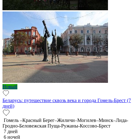
Новый
Беларусь: путешествие сквозь века и города Гомель-Брест (7
дней)
Гомель –Красный Берег–Жиличи–Могилев–Минск–Лида-
Гродно-Беловежская Пуща-Ружаны-Коссово-Брест
7 дней
6 ночей