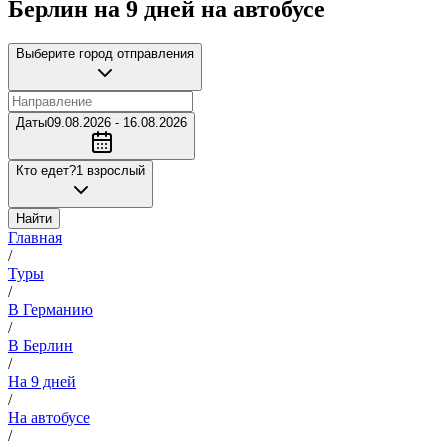
Берлин на 9 дней на автобусе
Выберите город отправления
Даты
09.08.2026 - 16.08.2026
Кто едет?
1 взрослый
Найти
Главная
/
Туры
/
В Германию
/
В Берлин
/
На 9 дней
/
На автобусе
/