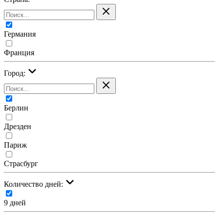
Германия
Франция
Город:
Берлин
Дрезден
Париж
Страсбург
Количество дней:
9 дней