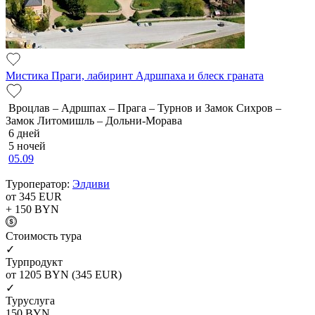
Мистика Праги, лабиринт Адршпаха и блеск граната
Вроцлав – Адршпах – Прага – Турнов и Замок Сихров –
Замок Литомишль – Дольни-Морава
6 дней
5 ночей
05.09
Туроператор:
Элдиви
от 345
EUR
+ 150
BYN
Cтоимость тура
✓
Турпродукт
от 1205
BYN
(345 EUR)
✓
Туруслуга
150
BYN