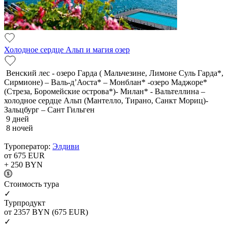
Холодное сердце Альп и магия озер
Венский лес - озеро Гарда ( Мальчезине, Лимоне Суль Гарда*,
Сирмионе) – Валь-д’Аоста* – Монблан* -озеро Маджоре*
(Стреза, Боромейские острова*)- Милан* - Вальтеллина –
холодное сердце Альп (Мантелло, Тирано, Санкт Мориц)-
Зальцбург – Сант Гильген
9 дней
8 ночей
Туроператор:
Элдиви
от 675
EUR
+ 250
BYN
Cтоимость тура
✓
Турпродукт
от 2357
BYN
(675 EUR)
✓