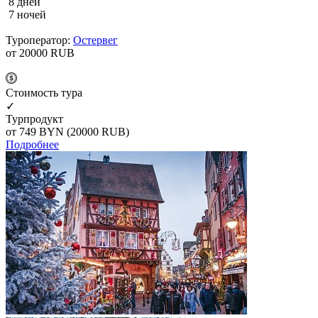
8 дней
7 ночей
Туроператор:
Остервег
от 20000
RUB
Cтоимость тура
✓
Турпродукт
от 749
BYN
(20000 RUB)
Подробнее