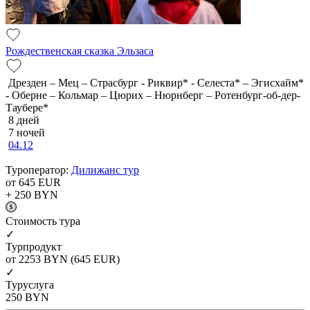
Рождественская сказка Эльзаса
Дрезден – Мец – Страсбург - Риквир* - Селеста* – Эгисхайм*
- Оберне – Кольмар – Цюрих – Нюрнберг – Ротенбург-об-дер-
Таубере*
8 дней
7 ночей
04.12
Туроператор:
Дилижанс тур
от 645
EUR
+ 250
BYN
Cтоимость тура
✓
Турпродукт
от 2253
BYN
(645 EUR)
✓
Туруслуга
250
BYN