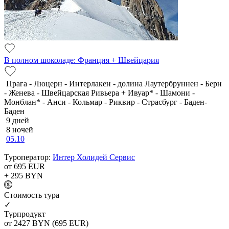
В полном шоколаде: Франция + Швейцария
Прага - Люцерн - Интерлакен - долина Лаутербруннен - Берн
- Женева - Швейцарская Ривьера + Ивуар* - Шамони -
Монблан* - Анси - Кольмар - Риквир - Страсбург - Баден-
Баден
9 дней
8 ночей
05.10
Туроператор:
Интер Холидей Сервис
от 695
EUR
+ 295
BYN
Cтоимость тура
✓
Турпродукт
от 2427
BYN
(695 EUR)