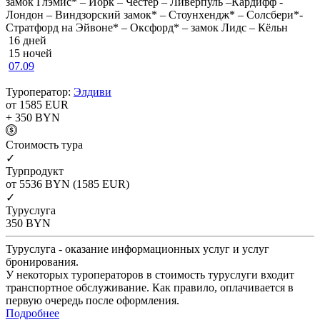
замок Глэмис* – Йорк – Честер – Ливерпуль –Кардифф -
Лондон – Виндзорский замок* – Стоунхендж* – Солсбери*-
Стратфорд на Эйвоне* – Оксфорд* – замок Лидс – Кёльн
16 дней
15 ночей
07.09
Туроператор:
Элдиви
от 1585
EUR
+ 350
BYN
Cтоимость тура
✓
Турпродукт
от 5536
BYN
(1585 EUR)
✓
Туруслуга
350
BYN
Туруслуга - оказание информационных услуг и услуг
бронирования.
У некоторых туроператоров в стоимость туруслуги входит
транспортное обслуживание. Как правило, оплачивается в
первую очередь после оформления.
Подробнее