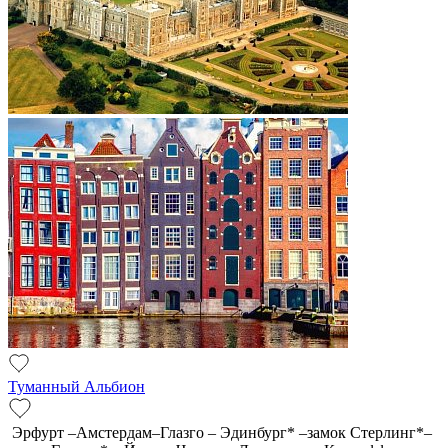
Туманный Альбион
Эрфурт –Амстердам–Глазго – Эдинбург* –замок Стерлинг*–