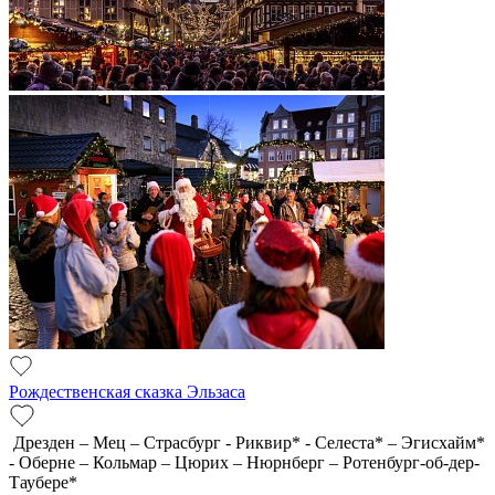
Рождественская сказка Эльзаса
Дрезден – Мец – Страсбург - Риквир* - Селеста* – Эгисхайм*
- Оберне – Кольмар – Цюрих – Нюрнберг – Ротенбург-об-дер-
Таубере*