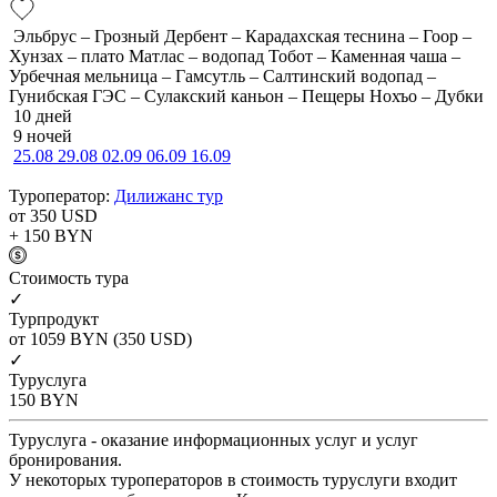
Эльбрус – Грозный Дербент – Карадахская теснина – Гоор –
Хунзах – плато Матлас – водопад Тобот – Каменная чаша –
Урбечная мельница – Гамсутль – Салтинский водопад –
Гунибская ГЭС – Сулакский каньон – Пещеры Нохъо – Дубки
10 дней
9 ночей
25.08
29.08
02.09
06.09
16.09
Туроператор:
Дилижанс тур
от 350
USD
+ 150
BYN
Cтоимость тура
✓
Турпродукт
от 1059
BYN
(350 USD)
✓
Туруслуга
150
BYN
Туруслуга - оказание информационных услуг и услуг
бронирования.
У некоторых туроператоров в стоимость туруслуги входит