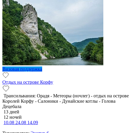
Визовая поддержка
Отдых на острове Корфу
Трансильвания: Орадя - Метеоры (ночлег) - отдых на острове
Королей Корфу - Салоники - Дунайские котлы - Голова
Децебала
13 дней
12 ночей
10.08
24.08
14.09