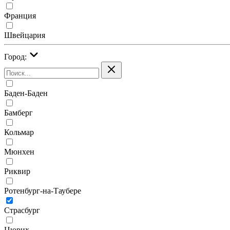
Франция
Швейцария
Город:
Баден-Баден
Бамберг
Кольмар
Мюнхен
Риквир
Ротенбург-на-Таубере
Страсбург
Цюрих