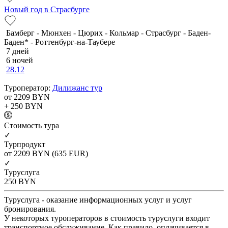
Новый год в Страсбурге
Бамберг - Мюнхен - Цюрих - Кольмар - Страсбург - Баден-
Баден* - Роттенбург-на-Таубере
7 дней
6 ночей
28.12
Туроператор:
Дилижанс тур
от 2209
BYN
+ 250
BYN
Cтоимость тура
✓
Турпродукт
от 2209
BYN
(635 EUR)
✓
Туруслуга
250
BYN
Туруслуга - оказание информационных услуг и услуг
бронирования.
У некоторых туроператоров в стоимость туруслуги входит
транспортное обслуживание. Как правило, оплачивается в