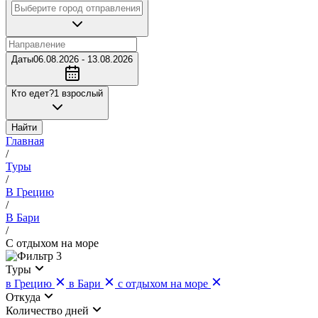
Даты
06.08.2026 - 13.08.2026
Кто едет?
1 взрослый
Найти
Главная
/
Туры
/
В Грецию
/
В Бари
/
С отдыхом на море
3
Туры
в Грецию
в Бари
с отдыхом на море
Откуда
Количество дней