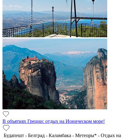
В объятиях Греции: отдых на Ионическом море!
Будапешт - Белград - Каламбака - Метеоры* - Отдых на