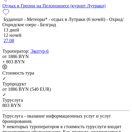
Отдых в Греции на Пелопоннесе (курорт Лутраки)
Будапешт - Метеоры* - отдых в Лутраки (6 ночей) - Охрид/
Охридское озеро - Белград
13 дней
12 ночей
27.08
Туроператор:
Экотур-6
от 1886
BYN
+ 803
BYN
Cтоимость тура
✓
Турпродукт
от 1886
BYN
(540 EUR)
✓
Туруслуга
803
BYN
Туруслуга - оказание информационных услуг и услуг
бронирования.
У некоторых туроператоров в стоимость туруслуги входит
транспортное обслуживание. Как правило, оплачивается в