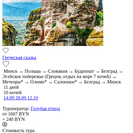
Греческая сказка
Минск → Польша → Словакия → Будапешт → Белград →
Эгейское побережье (Греция, отдых на море 7 ночей) →
Метеоры* → Олимп* → Салоники* → Белград → Минск
11 дней
10 ночей
14.09
28.09
12.10
Туроператор:
Голубая птица
от 1607
BYN
+ 240
BYN
Cтоимость тура