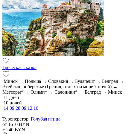
Греческая сказка
Минск → Польша → Словакия → Будапешт → Белград →
Эгейское побережье (Греция, отдых на море 7 ночей) →
Метеоры* → Олимп* → Салоники* → Белград → Минск
11 дней
10 ночей
14.09
28.09
12.10
Туроператор:
Голубая птица
от 1610
BYN
+ 240
BYN