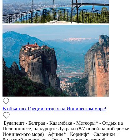
В объятиях Греции: отдых на Ионическом море!
Будапешт - Белград - Каламбака - Метеоры* - Отдых на
Пелопоннесе, на курорте Лутраки (8/7 ночей на побережье
Ионического моря) - Афины* - Коринф* - Салоники -
Рильский монастырь - Эгер - Долина красавиц*