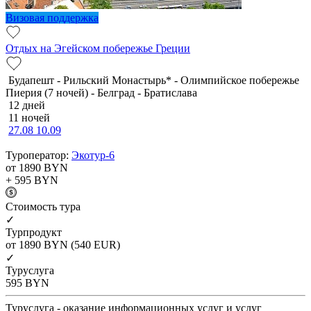
Визовая поддержка
Отдых на Эгейском побережье Греции
Будапешт - Рильский Монастырь* - Олимпийское побережье
Пиерия (7 ночей) - Белград - Братислава
12 дней
11 ночей
27.08
10.09
Туроператор:
Экотур-6
от 1890
BYN
+ 595
BYN
Cтоимость тура
✓
Турпродукт
от 1890
BYN
(540 EUR)
✓
Туруслуга
595
BYN
Туруслуга - оказание информационных услуг и услуг