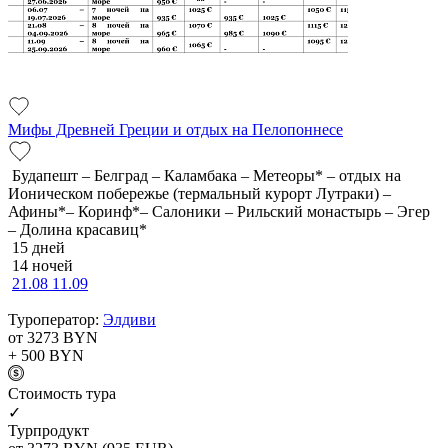
Мифы Древней Греции и отдых на Пелопоннесе
Будапешт – Белград – Каламбака – Метеоры* – отдых на
Ионическом побережье (термальный курорт Лутраки) –
Афины*– Коринф*– Салоники – Рильский монастырь – Эгер
– Долина красавиц*
15 дней
14 ночей
21.08
11.09
Туроператор:
Элдиви
от 3273
BYN
+ 500
BYN
Cтоимость тура
✓
Турпродукт