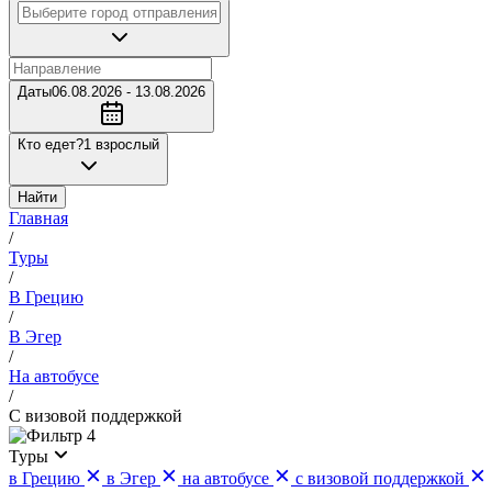
Даты
06.08.2026 - 13.08.2026
Кто едет?
1 взрослый
Найти
Главная
/
Туры
/
В Грецию
/
В Эгер
/
На автобусе
/
С визовой поддержкой
4
Туры
в Грецию
в Эгер
на автобусе
с визовой поддержкой