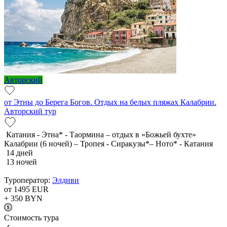
Авторский
от Этны до Берега Богов. Отдых на белых пляжах Калабрии.
Авторский тур
Катания - Этна* - Таормина – отдых в «Божьей бухте»
Калабрии (6 ночей) – Тропея - Сиракузы*– Ното* - Катания
14 дней
13 ночей
Туроператор:
Элдиви
от 1495
EUR
+ 350
BYN
Cтоимость тура