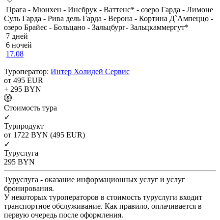
Прага - Мюнхен - Инсбрук - Ваттенс* - озеро Гарда - Лимоне
Суль Гарда - Рива дель Гарда - Верона - Кортина Д`Ампеццо -
озеро Брайес - Больцано - Зальцбург- Зальцкаммергут*
7 дней
6 ночей
17.08
Туроператор:
Интер Холидей Сервис
от 495
EUR
+ 295
BYN
Cтоимость тура
✓
Турпродукт
от 1722
BYN
(495 EUR)
✓
Туруслуга
295
BYN
Туруслуга - оказание информационных услуг и услуг
бронирования.
У некоторых туроператоров в стоимость туруслуги входит
транспортное обслуживание. Как правило, оплачивается в
первую очередь после оформления.