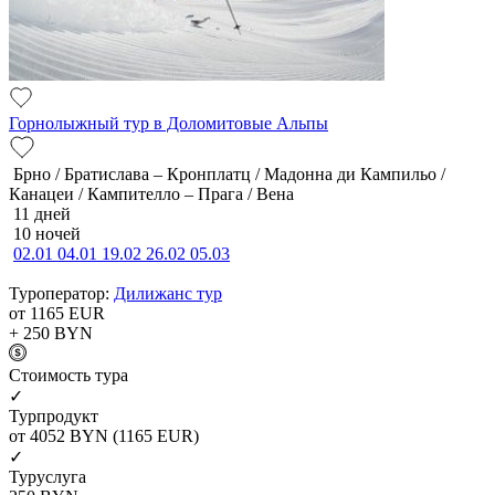
Горнолыжный тур в Доломитовые Альпы
Брно / Братислава – Кронплатц / Мадонна ди Кампильо /
Канацеи / Кампителло – Прага / Вена
11 дней
10 ночей
02.01
04.01
19.02
26.02
05.03
Туроператор:
Дилижанс тур
от 1165
EUR
+ 250
BYN
Cтоимость тура
✓
Турпродукт
от 4052
BYN
(1165 EUR)
✓
Туруслуга