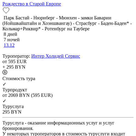
Рождество в Старой Европе
Парк Бастай - Нюрнберг - Мюнхен - замки Баварии
(Нойшвайштайн и Хоэншвангау) - Страсбург - Баден-Баден* -
Кольмар+Риквир* - Ротенбург на Таубере
8 дней
7 ночей
13.12
Туроператор:
Интер Холидей Сервис
от 595
EUR
+ 295
BYN
Cтоимость тура
✓
Турпродукт
от 2069
BYN
(595 EUR)
✓
Туруслуга
295
BYN
Туруслуга - оказание информационных услуг и услуг
бронирования.
У некоторых туроператоров в стоимость туруслуги входит