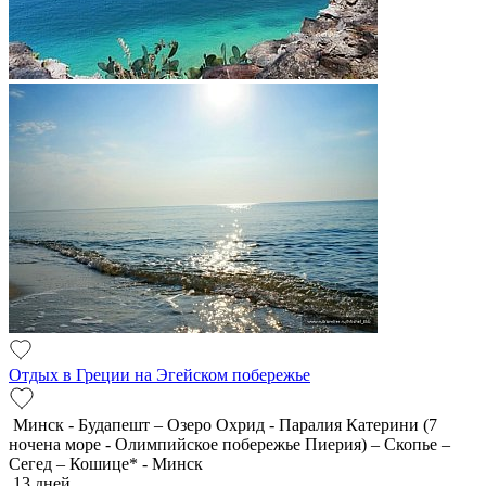
Отдых в Греции на Эгейском побережье
Минск - Будапешт – Озеро Охрид - Паралия Катерини (7
ночена море - Олимпийское побережье Пиерия) – Скопье –
Сегед – Кошице* - Минск
13 дней