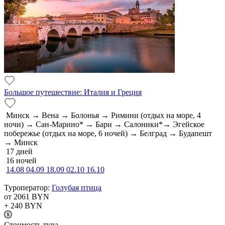
Большое путешествие: Италия и Греция
Минск → Вена → Болонья → Римини (отдых на море, 4
ночи) → Сан-Марино* → Бари → Салоники*→ Эгейское
побережье (отдых на море, 6 ночей) → Белград → Будапешт
→ Минск
17 дней
16 ночей
14.08
04.09
18.09
02.10
16.10
Туроператор:
Голубая птица
от 2061
BYN
+ 240
BYN
Cтоимость тура