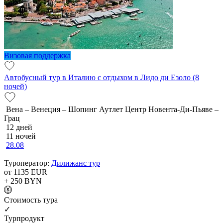
Визовая поддержка
Автобусный тур в Италию с отдыхом в Лидо ди Езоло (8
ночей)
Вена – Венеция – Шопинг Аутлет Центр Новента-Ди-Пьяве –
Грац
12 дней
11 ночей
28.08
Туроператор:
Дилижанс тур
от 1135
EUR
+ 250
BYN
Cтоимость тура
✓
Турпродукт