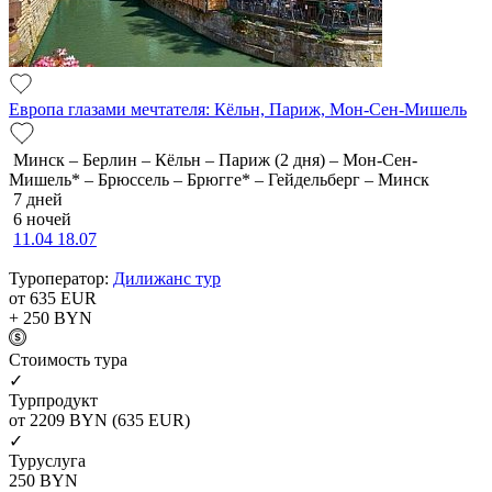
Европа глазами мечтателя: Кёльн, Париж, Мон-Сен-Мишель
Минск – Берлин – Кёльн – Париж (2 дня) – Мон-Сен-
Мишель* – Брюссель – Брюгге* – Гейдельберг – Минск
7 дней
6 ночей
11.04
18.07
Туроператор:
Дилижанс тур
от 635
EUR
+ 250
BYN
Cтоимость тура
✓
Турпродукт
от 2209
BYN
(635 EUR)
✓
Туруслуга
250
BYN