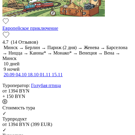
Европейское приключение
4.7
(14 Отзывов)
Минск → Берлин → Париж (2 дня) → Женева → Барселона
→ Ницца → Канны* → Монако* → Венеция → Вена →
Минск
10 дней
9 ночей
20.09
04.10
18.10
01.11
15.11
Туроператор:
Голубая птица
от 1394
BYN
+ 150
BYN
Cтоимость тура
✓
Турпродукт
от 1394
BYN
(399 EUR)
✓