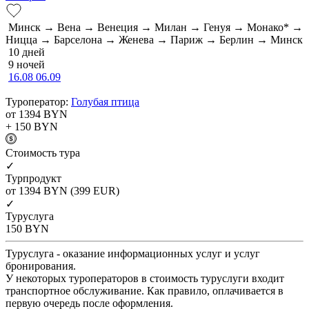
Минск → Вена → Венеция → Милан → Генуя → Монако* →
Ницца → Барселона → Женева → Париж → Берлин → Минск
10 дней
9 ночей
16.08
06.09
Туроператор:
Голубая птица
от 1394
BYN
+ 150
BYN
Cтоимость тура
✓
Турпродукт
от 1394
BYN
(399 EUR)
✓
Туруслуга
150
BYN
Туруслуга - оказание информационных услуг и услуг
бронирования.
У некоторых туроператоров в стоимость туруслуги входит
транспортное обслуживание. Как правило, оплачивается в
первую очередь после оформления.