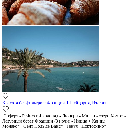
Красота без фильтров: Франция, Швейцария, Италия...
Эрфурт - Рейнский водопад - Люцерн - Милан - озеро Комо* -
Лазурный берег Франции (3 ночи) - Ницца + Канны +
Монако* - Сент Поль де Ванс* - Генуя - Портофино* -