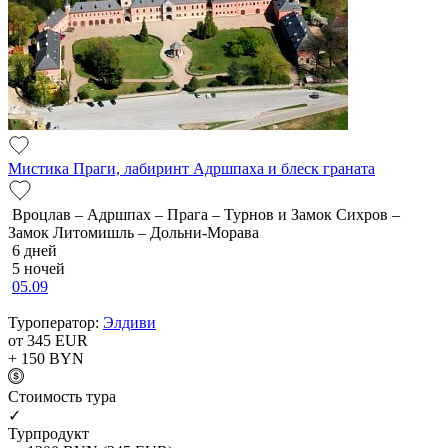
Мистика Праги, лабиринт Адршпаха и блеск граната
Вроцлав – Адршпах – Прага – Турнов и Замок Сихров –
Замок Литомишль – Дольни-Морава
6 дней
5 ночей
05.09
Туроператор:
Элдиви
от 345
EUR
+ 150
BYN
Cтоимость тура
✓
Турпродукт