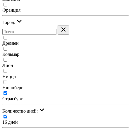
Франция
Город:
Дрезден
Кольмар
Лион
Ницца
Нюрнберг
Страсбург
Количество дней:
16 дней