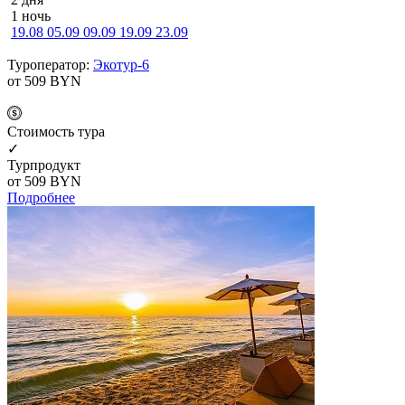
1 ночь
19.08
05.09
09.09
19.09
23.09
Туроператор:
Экотур-6
от 509
BYN
Cтоимость тура
✓
Турпродукт
от 509
BYN
Подробнее