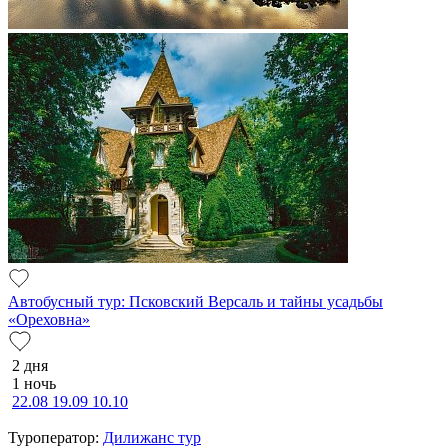
Автобусный тур: Псковский Версаль и тайны усадьбы
«Ореховна»
2 дня
1 ночь
22.08
19.09
10.10
Туроператор:
Дилижанс тур