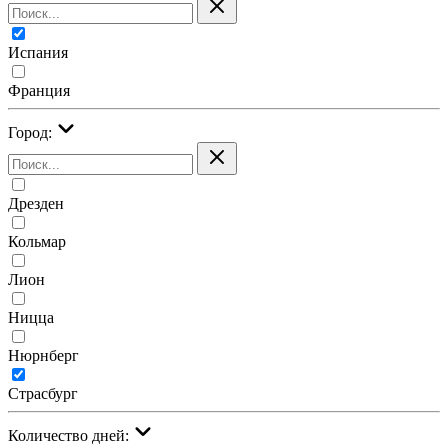
Испания
Франция
Город:
Дрезден
Кольмар
Лион
Ницца
Нюрнберг
Страсбург
Количество дней: