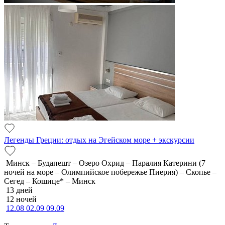
Легенды Греции: отдых на Эгейском море + экскурсии
Минск – Будапешт – Озеро Охрид – Паралия Катерини (7
ночей на море – Олимпийское побережье Пиерия) – Скопье –
Сегед – Кошице* – Минск
13 дней
12 ночей
12.08
02.09
09.09