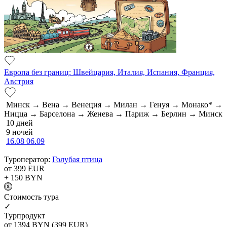
Европа без границ: Швейцария, Италия, Испания, Франция,
Австрия
Минск → Вена → Венеция → Милан → Генуя → Монако* →
Ницца → Барселона → Женева → Париж → Берлин → Минск
10 дней
9 ночей
16.08
06.09
Туроператор:
Голубая птица
от 399
EUR
+ 150
BYN
Cтоимость тура
✓
Турпродукт
от 1394
BYN
(399 EUR)