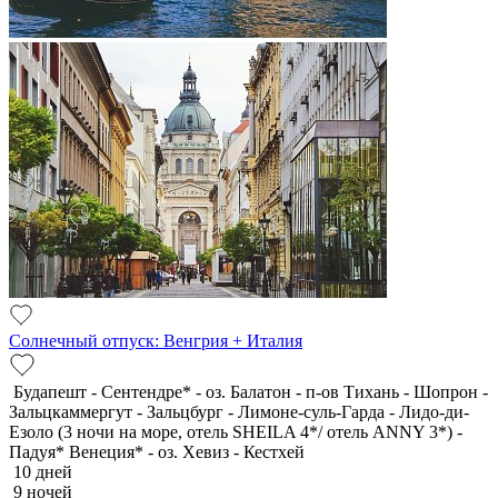
Солнечный отпуск: Венгрия + Италия
Будапешт - Сентендре* - оз. Балатон - п-ов Тихань - Шопрон -
Зальцкаммергут - Зальцбург - Лимоне-суль-Гарда - Лидо-ди-
Езоло (3 ночи на море, отель SHEILA 4*/ отель ANNY 3*) -
Падуя* Венеция* - оз. Хевиз - Кестхей
10 дней
9 ночей