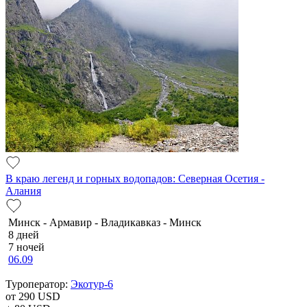
В краю легенд и горных водопадов: Северная Осетия -
Алания
Минск - Армавир - Владикавказ - Минск
8 дней
7 ночей
06.09
Туроператор:
Экотур-6
от 290
USD