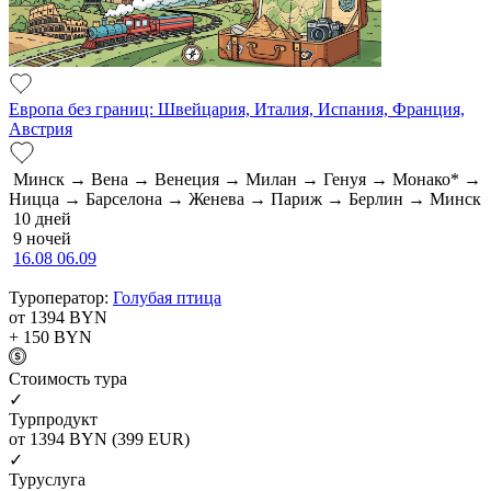
Европа без границ: Швейцария, Италия, Испания, Франция,
Австрия
Минск → Вена → Венеция → Милан → Генуя → Монако* →
Ницца → Барселона → Женева → Париж → Берлин → Минск
10 дней
9 ночей
16.08
06.09
Туроператор:
Голубая птица
от 1394
BYN
+ 150
BYN
Cтоимость тура
✓
Турпродукт
от 1394
BYN
(399 EUR)
✓
Туруслуга