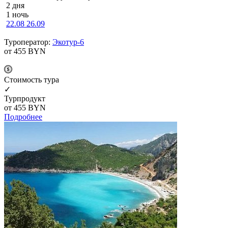
2 дня
1 ночь
22.08
26.09
Туроператор:
Экотур-6
от 455
BYN
Cтоимость тура
✓
Турпродукт
от 455
BYN
Подробнее