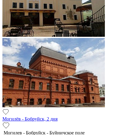
Могилёв - Бобруйск, 2 дня
Мо­ги­лев - Бобруйск - Буй­нич­ское по­ле