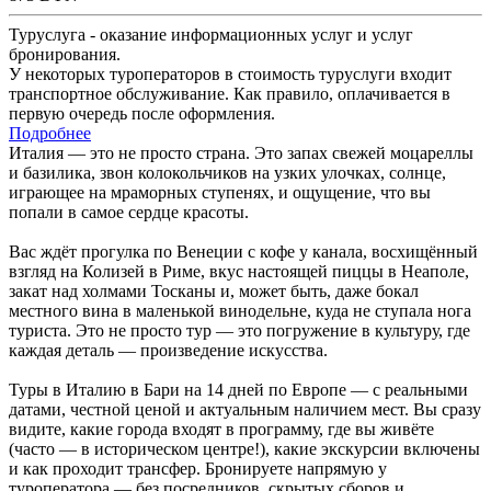
Туруслуга - оказание информационных услуг и услуг
бронирования.
У некоторых туроператоров в стоимость туруслуги входит
транспортное обслуживание. Как правило, оплачивается в
первую очередь после оформления.
Подробнее
Италия — это не просто страна. Это запах свежей моцареллы
и базилика, звон колокольчиков на узких улочках, солнце,
играющее на мраморных ступенях, и ощущение, что вы
попали в самое сердце красоты.
Вас ждёт прогулка по Венеции с кофе у канала, восхищённый
взгляд на Колизей в Риме, вкус настоящей пиццы в Неаполе,
закат над холмами Тосканы и, может быть, даже бокал
местного вина в маленькой винодельне, куда не ступала нога
туриста. Это не просто тур — это погружение в культуру, где
каждая деталь — произведение искусства.
Туры в Италию в Бари на 14 дней по Европе — с реальными
датами, честной ценой и актуальным наличием мест. Вы сразу
видите, какие города входят в программу, где вы живёте
(часто — в историческом центре!), какие экскурсии включены
и как проходит трансфер. Бронируете напрямую у
туроператора — без посредников, скрытых сборов и