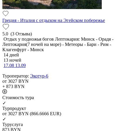
Греция - Италия с отдыхом на Эгейском побережье
5.0
(3 Отзыва)
Отдых у подножья богов Лептокария: Минск - Орадя -
Лептокария(7 ночей на море) - Метеоры - Бари - Рим -
Клагенфурт - Минск
14 дней
13 ночей
17.08
13.09
Туроператор:
Экотур-6
от 3027
BYN
+ 873
BYN
Cтоимость тура
✓
Турпродукт
от 3027
BYN
(866.6666 EUR)
✓
Туруслуга
873
BYN