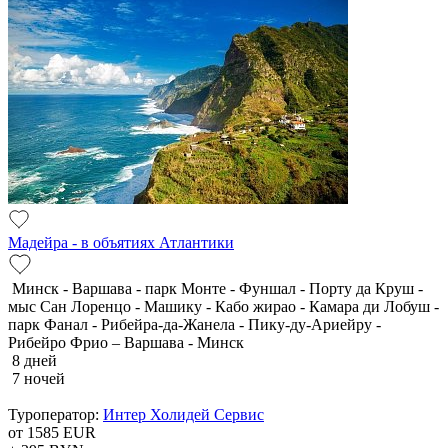
Мадейра - в объятиях Атлантики
Минск - Варшава - парк Монте - Фуншал - Порту да Круш -
мыс Сан Лоренцо - Машику - Кабо жирао - Камара ди Лобуш -
парк Фанал - Рибейра-да-Жанела - Пику-ду-Ариейру -
Рибейро Фрио – Варшава - Минск
8 дней
7 ночей
Туроператор:
Интер Холидей Сервис
от 1585
EUR