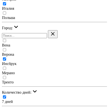
Италия
Польша
Город:
Вена
Верона
Инсбрук
Мерано
Тренто
Количество дней:
7 дней