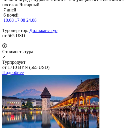
поселок Янтарный
7 дней
6 ночей
10.08
17.08
24.08
Туроператор:
Дилижанс тур
от 565
USD
Cтоимость тура
✓
Турпродукт
от 1710
BYN
(565 USD)
Подробнее