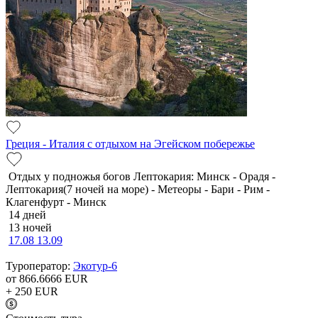
Греция - Италия с отдыхом на Эгейском побережье
Отдых у подножья богов Лептокария: Минск - Орадя -
Лептокария(7 ночей на море) - Метеоры - Бари - Рим -
Клагенфурт - Минск
14 дней
13 ночей
17.08
13.09
Туроператор:
Экотур-6
от 866.6666
EUR
+ 250
EUR