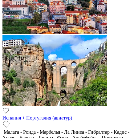
Испания + Португалия (авиатур)
Малага - Ронда - Марбелья - Ла Линеа - Гибралтар - Кадис -
Херес - Уэльва - Тавира - Фаро - Альбуфейра - Портимао -