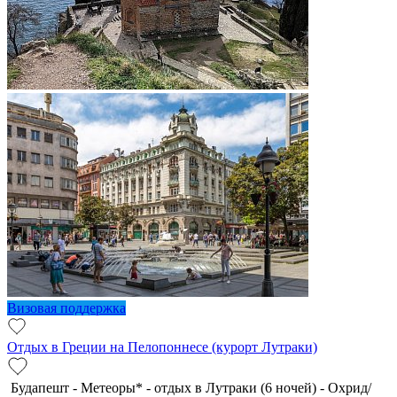
Визовая поддержка
Отдых в Греции на Пелопоннесе (курорт Лутраки)
Будапешт - Метеоры* - отдых в Лутраки (6 ночей) - Охрид/