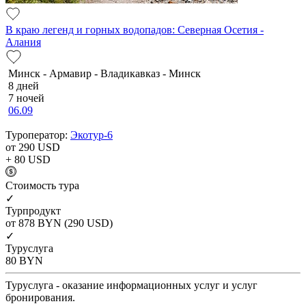
В краю легенд и горных водопадов: Северная Осетия -
Алания
Минск - Армавир - Владикавказ - Минск
8 дней
7 ночей
06.09
Туроператор:
Экотур-6
от 290
USD
+ 80
USD
Cтоимость тура
✓
Турпродукт
от 878
BYN
(290 USD)
✓
Туруслуга
80
BYN
Туруслуга - оказание информационных услуг и услуг
бронирования.