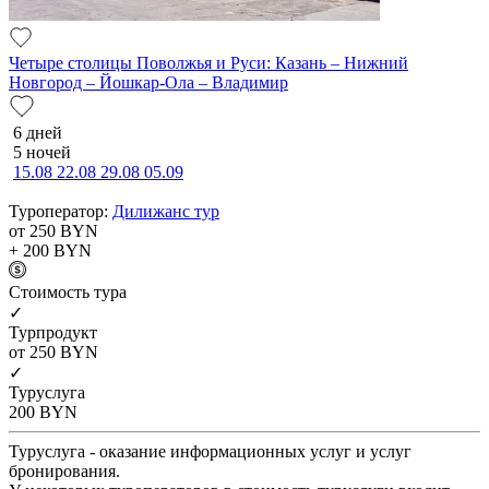
Четыре столицы Поволжья и Руси: Казань – Нижний
Новгород – Йошкар-Ола – Владимир
6 дней
5 ночей
15.08
22.08
29.08
05.09
Туроператор:
Дилижанс тур
от 250
BYN
+ 200
BYN
Cтоимость тура
✓
Турпродукт
от 250
BYN
✓
Туруслуга
200
BYN
Туруслуга - оказание информационных услуг и услуг
бронирования.