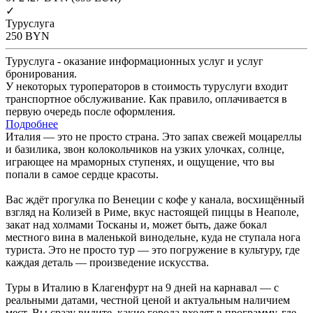
✓
Туруслуга
250
BYN
Туруслуга - оказание информационных услуг и услуг
бронирования.
У некоторых туроператоров в стоимость туруслуги входит
транспортное обслуживание. Как правило, оплачивается в
первую очередь после оформления.
Подробнее
Италия — это не просто страна. Это запах свежей моцареллы
и базилика, звон колокольчиков на узких улочках, солнце,
играющее на мраморных ступенях, и ощущение, что вы
попали в самое сердце красоты.
Вас ждёт прогулка по Венеции с кофе у канала, восхищённый
взгляд на Колизей в Риме, вкус настоящей пиццы в Неаполе,
закат над холмами Тосканы и, может быть, даже бокал
местного вина в маленькой винодельне, куда не ступала нога
туриста. Это не просто тур — это погружение в культуру, где
каждая деталь — произведение искусства.
Туры в Италию в Клагенфурт на 9 дней на карнавал — с
реальными датами, честной ценой и актуальным наличием
мест. Вы сразу видите, какие города входят в программу, где