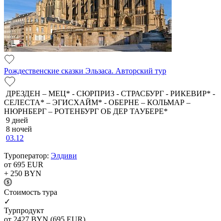
Рождественские сказки Эльзаса. Авторский тур
ДРЕЗДЕН – МЕЦ* - СЮРПРИЗ - СТРАСБУРГ - РИКЕВИР* -
СЕЛЕСТА* – ЭГИСХАЙМ* - ОБЕРНЕ – КОЛЬМАР –
НЮРНБЕРГ – РОТЕНБУРГ ОБ ДЕР ТАУБЕРЕ*
9 дней
8 ночей
03.12
Туроператор:
Элдиви
от 695
EUR
+ 250
BYN
Cтоимость тура
✓
Турпродукт
от 2427
BYN
(695 EUR)